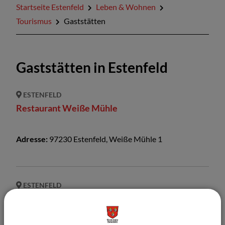
Startseite Estenfeld
Leben & Wohnen
Tourismus
Gaststätten
Gaststätten in Estenfeld
ESTENFELD
Restaurant Weiße Mühle
Adresse:
97230
Estenfeld
,
Weiße Mühle
1
ESTENFELD
Ristorante Rossini