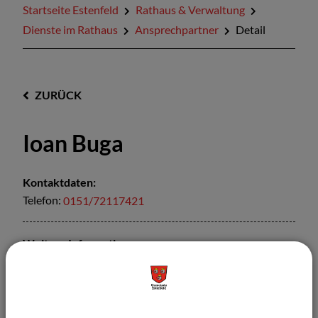
Startseite Estenfeld
Rathaus & Verwaltung
Dienste im Rathaus
Ansprechpartner
Detail
ZURÜCK
Ioan Buga
Kontaktdaten:
Telefon:
0151/72117421
Weitere Informationen:
Funktion:
Hausmeister