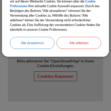
wir auf dieser Webseite Cookies. Sie können über die
Cookie
Präferenzen
Ihre aktuelle Cookie Auswahl anpassen. Durch das
Betätigen des Buttons "Alle akzeptieren" stimmen Sie der
Verwendung aller Cookies zu. Mithilfe des Buttons "Alle
ablehnen" lehnen Sie der Verwendung nicht erforderlicher
Cookies ab. Eine Auflistung der verwendeten Cookies finden Sie
ebenfalls in unseren Cookie Präferenzen.
Alle akzeptieren
Alle ablehnen
OpenStreetMap wird derzeit
nicht angezeigt
Bitte aktivieren Sie "OpenStreetMap" in Ihren
Cookie Einstellungen.
Cookies Anpassen