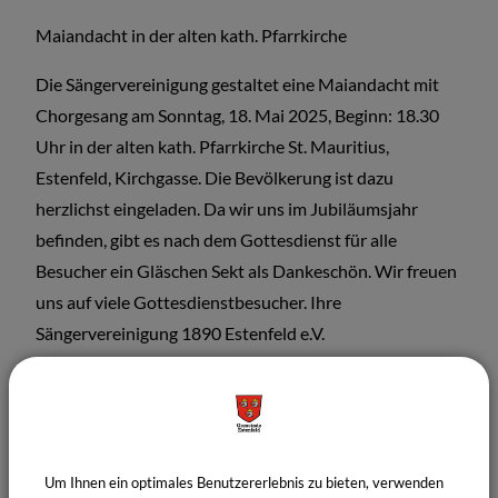
Maiandacht in der alten kath. Pfarrkirche
Die Sängervereinigung gestaltet eine Maiandacht mit
Chorgesang am Sonntag, 18. Mai 2025, Beginn: 18.30
Uhr in der alten kath. Pfarrkirche St. Mauritius,
Estenfeld, Kirchgasse. Die Bevölkerung ist dazu
herzlichst eingeladen. Da wir uns im Jubiläumsjahr
befinden, gibt es nach dem Gottesdienst für alle
Besucher ein Gläschen Sekt als Dankeschön. Wir freuen
uns auf viele Gottesdienstbesucher. Ihre
Sängervereinigung 1890 Estenfeld e.V.
Termine
Um Ihnen ein optimales Benutzererlebnis zu bieten, verwenden